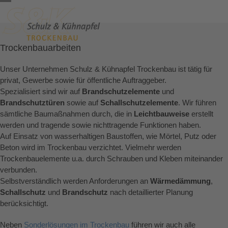
Skip
Open
Close
to
content
mobile
mobile
menu
menu
Trockenbauarbeiten
Unser Unternehmen Schulz & Kühnapfel Trockenbau ist tätig für
privat, Gewerbe sowie für öffentliche Auftraggeber.
Spezialisiert sind wir auf
Brandschutzelemente
und
Brandschutztüren
sowie auf
Schallschutzelemente
. Wir führen
sämtliche Baumaßnahmen durch, die in
Leichtbauweise
erstellt
werden und tragende sowie nichttragende Funktionen haben.
Auf Einsatz von wasserhaltigen Baustoffen, wie Mörtel, Putz oder
Beton wird im Trockenbau verzichtet. Vielmehr werden
Trockenbauelemente u.a. durch Schrauben und Kleben miteinander
verbunden.
Selbstverständlich werden Anforderungen an
Wärmedämmung
,
Schallschutz
und
Brandschutz
nach detaillierter Planung
berücksichtigt.
Neben
Sonderlösungen im Trockenbau
führen wir auch alle