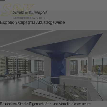
Skip
Open
Close
to
content
mobile
mobile
menu
menu
Ecophon Clipso
Akustikgewebe
TM
Entdecken Sie die Eigenschaften und Vorteile dieser neuen