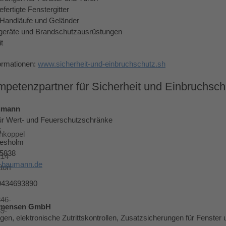
gefertigte Fenstergitter
e Handläufe und Geländer
geräte und Brandschutzausrüstungen
t
ormationen:
www.sicherheit-und-einbruchschutz.sh
mpetenzpartner für Sicherheit und Einbruchschu
umann
für Wert- und Feuerschutzschränke
5
hkoppel
desholm
-5838
214
r-baumann.de
torf
9434693890
46-
mensen GmbH
9-
gen, elektronische Zutrittskontrollen, Zusatzsicherungen für Fenster