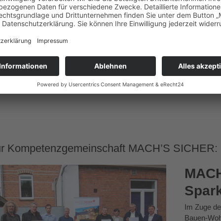
chulz
nst und Scheibenaustausch
endorf
431-243020
ei-schulz.de
ur Kompetenzgemeinschaft MACH’S SICHER:
MACH’
Spark
Im Zuge de
Bauen-Wohn