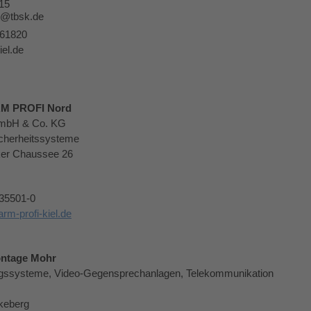
 15
o@tbsk.de
661820
el.de
M PROFI Nord
mbH & Co. KG
icherheitssysteme
ker Chaussee 26
535501-0
rm-profi-kiel.de
ontage Mohr
gssysteme, Video-Gegensprechanlagen, Telekommunikation
keberg