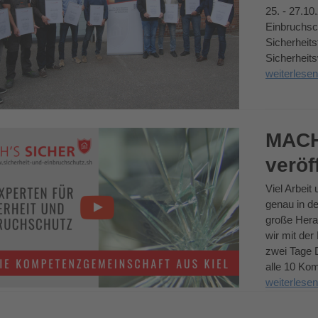
25. - 27.1
Einbruchsc
Sicherheits
n
Sicherheit
weiterlesen
MACH
veröf
Viel Arbeit
genau in d
große Hera
wir mit der
zwei Tage D
alle 10 Kom
weiterlesen