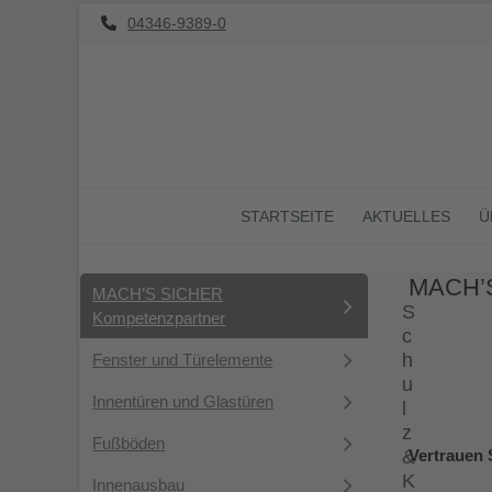
Skip
04346-9389-0
to
content
STARTSEITE
AKTUELLES
Ü
MACH’S
MACH’S SICHER
S
Kompetenzpartner
c
h
Fenster und Türelemente
u
Innentüren und Glastüren
l
z
Fußböden
Vertrauen 
&
K
Innenausbau