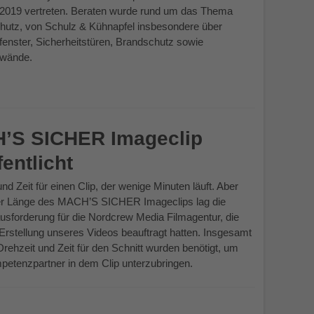
0.2019 vertreten. Beraten wurde rund um das Thema
hutz, von Schulz & Kühnapfel insbesondere über
fenster, Sicherheitstüren, Brandschutz sowie
swände.
’S SICHER Imageclip
fentlicht
 und Zeit für einen Clip, der wenige Minuten läuft. Aber
er Länge des MACH’S SICHER Imageclips lag die
usforderung für die Nordcrew Media Filmagentur, die
 Erstellung unseres Videos beauftragt hatten. Insgesamt
rehzeit und Zeit für den Schnitt wurden benötigt, um
petenzpartner in dem Clip unterzubringen.