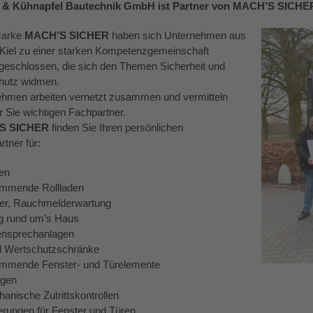
z & Kühnapfel Bautechnik GmbH ist Partner von MACH’S SICHER
Marke
MACH’S SICHER
haben sich Unternehmen aus
 Kiel zu einer starken Kompetenzgemeinschaft
schlossen, die sich den Themen Sicherheit und
hutz widmen.
ehmen arbeiten vernetzt zusammen und vermitteln
ür Sie wichtigen Fachpartner.
S SICHER
finden Sie Ihren persönlichen
tner für:
en
mmende Rollladen
r, Rauchmelderwartung
g rund um’s Haus
nsprechanlagen
d Wertschutzschränke
mmende Fenster- und Türelemente
agen
anische Zutrittskontrollen
erungen für Fenster und Türen