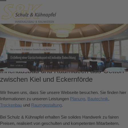
Skip
Open
Close
to
content
mobile
mobile
menu
menu
Aus unseren Trockenbau-Sonderlösung Referenzen
Erstellung einer Gipskartonkuppel mit indirekter Beleuchtung
Mehr erfahren
Innenausbau und Raumideen aus Gettorf
zwischen Kiel und Eckernförde
Wir freuen uns, dass Sie unsere Webseite besuchen. Sie finden hier
Informationen zu unseren Leistungen
Planung
,
Bautechnik
,
Trockenbau
und
Raumgestaltung
.
Bei Schulz & Kühnapfel erhalten Sie solides Handwerk zu fairen
Preisen, realisiert von geschulten und kompetenten Mitarbeitern.