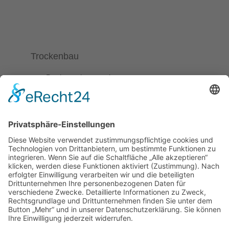
Trockenbau
Dachgeschossausbau
Akustikbau
Bautechnischer Brandschutz
Wärmedämmung
Trockenbauarbeiten
Trockenbau-Sonderlösungen
Sicherheitstechnik im Trockenbau
Raumgestaltung
Innendekoration und Stoffe
Sonnenschutzsysteme