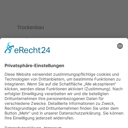
Trockenbau
Dachgeschossausbau
Akustikbau
Bautechnischer Brandschutz
Wärmedämmung
Trockenbauarbeiten
Trockenbau-Sonderlösungen
Sicherheitstechnik im Trockenbau
Raumgestaltung
Innendekoration und Stoffe
Sonnenschutzsysteme
Insektenschutz und Pollenschutz