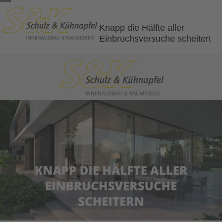
Skip
Open
Close
to
content
mobile
mobile
Knapp die Hälfte aller
Einbruchsversuche scheitert
menu
menu