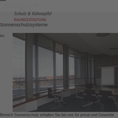
Skip
Open
Close
to
content
mobile
mobile
menu
menu
Sonnenschutzsysteme
Im
Bereich Sonnenschutz erhalten Sie bei uns für privat und Gewerbe