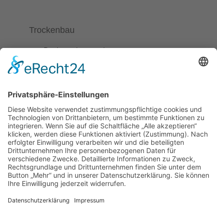
Trockenbau
Dachgeschossausbau
Akustikbau
Bautechnischer Brandschutz
Wärmedämmung
Trockenbauarbeiten
Trockenbau-Sonderlösungen
Sicherheitstechnik im Trockenbau
Raumgestaltung
Innendekoration und Stoffe
Sonnenschutzsysteme
Insektenschutz und Pollenschutz
Akustikelemente
Ecophon Clipso Akustikgewebe