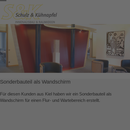
Skip
Open
Close
to
content
mobile
mobile
menu
menu
Sonderbauteil als Wandschirm
Für diesen Kunden aus Kiel haben wir ein Sonderbauteil als
Wandschirm für einen Flur- und Wartebereich erstellt.