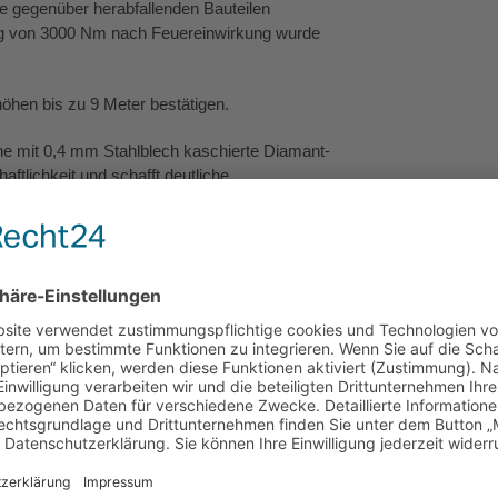
 gegenüber herabfallenden Bauteilen
ng von 3000 Nm nach Feuereinwirkung wurde
öhen bis zu 9 Meter bestätigen.
eine mit 0,4 mm Stahlblech kaschierte Diamant-
aftlichkeit und schafft deutliche
ntfällt, Konstruktion und Materialeinkauf
forderlich ist, entsteht eine besonders ebene
Mit dem neuen
dwand in EI90-M-Qualität mit nur 100 mm
rößtmögliche Nettonutzfläche im Gebäude. Ergänzt wird das System 
abel Trockenbau Unlimited hat Knauf sein Know-how zum leistungsf