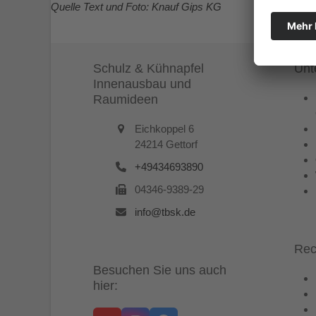
Quelle Text und Foto: Knauf Gips KG
Schulz & Kühnapfel
Unt
Innenausbau und
Raumideen
Eichkoppel 6
24214 Gettorf
+49434693890
04346-9389-29
info@tbsk.de
Rec
Besuchen Sie uns auch
hier: