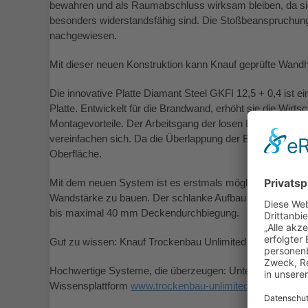
bewahren und als Raumabschluss wirksam bleiben, da sie
besonders widerstandsfähig sind. Die Stoßbeanspruchu
nachgewiesen.
Mit dieser neuen Konstruktion kann Knauf geprüfte Wandh
Die innovative Platte Diamant Steel GKFI 12,5 + 0,4 ist 
Platte. Entwickelt für die Brandwand, erhöht sie die Wirtsch
Montagevorteile. Der Arbeitsgang der losen Blechmontage e
vereinfachen sich. Da die Überlappung der Bleche nicht er
Oberfläche.
Mit dem neuen System ist es erstmals möglich eine Bran
Wandstärke zu bauen. Der schlanke Aufbau sichert die g
bis maximal 40 mm Deckendurchbiegung.
Gut zu wissen: Knauf Trockenbau Unlimited
Hochwertige Systeme, die überzeugen: Unter dem neuen L
Wissensplattform
www.trockenbau-unlimited.de
.