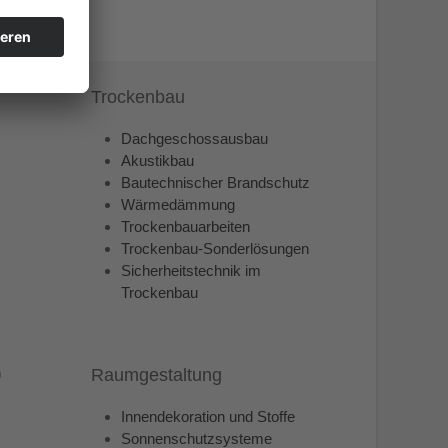
Trockenbau
Dachgeschossausbau
Akustikbau
Bautechnischer Brandschutz
Wärmedämmung
Trockenbauarbeiten
Trockenbau-Sonderlösungen
Sicherheitstechnik im
Trockenbau
n
Raumgestaltung
Innendekoration und Stoffe
Sonnenschutzsysteme