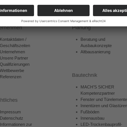
ernehmen
Planung
Kontaktdaten /
Beratung und
Geschäftszeiten
Ausbaukonzepte
Unternehmen
Altbausanierung
Unsere Partner
Qualifizierungen
Wettbewerbe
Bautechnik
Referenzen
MACH’S SICHER
Kompetenzpartner
Fenster und Türelemente
htliches
Innentüren und Glastüre
Impressum
Fußböden
Datenschutz
Innenausbau
Informationen zur
LED-Trockenbauprofil-