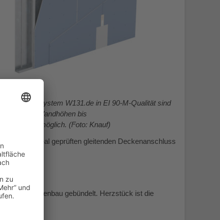
 Brandwandsystem W131.de in EI 90-M-Qualität sind
Wandhöhen bis
9 Meter möglich. (Foto: Knauf)
durch einen real geprüften gleitenden Deckenanschluss
ähigen Trockenbau gebündelt. Herzstück ist die