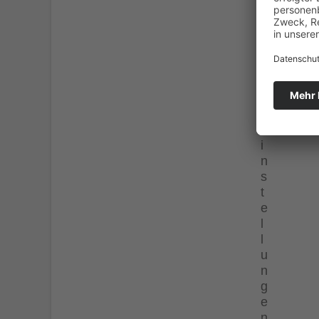
t
s
p
h
ä
r
e
-
E
i
n
s
t
e
l
l
u
n
g
e
n