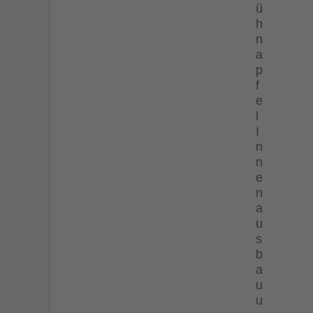
ü
h
n
a
p
f
e
l
I
n
n
e
n
a
u
s
b
a
u
u