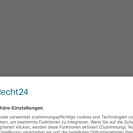
be
ram
ook