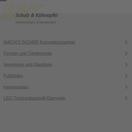
Skip
Open
Close
to
content
mobile
mobile
menu
menu
MACH’S SICHER Kompetenzpartner
Fenster und Türelemente
Innentüren und Glastüren
Fußböden
Innenausbau
LED-Trockenbauprofil-Elemente