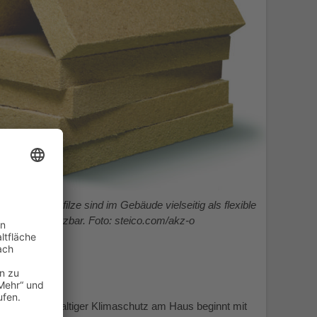
faser-Dämmfilze sind im Gebäude vielseitig als flexible
mung einsetzbar. Foto: steico.com/akz-o
eico.com
.
schaft. Nachhaltiger Klimaschutz am Haus beginnt mit