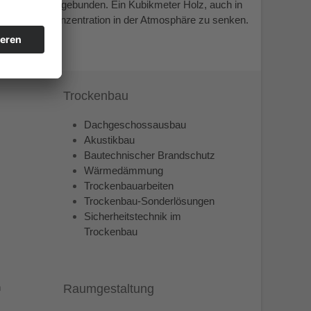
leibt im Holz gebunden. Ein Kubikmeter Holz, auch in
o, die CO2-Konzentration in der Atmosphäre zu senken.
Trockenbau
Dachgeschossausbau
Akustikbau
Bautechnischer Brandschutz
Wärmedämmung
Trockenbauarbeiten
Trockenbau-Sonderlösungen
Sicherheitstechnik im
Trockenbau
n
Raumgestaltung