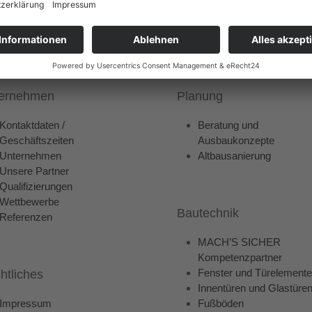
ese CO2, Sauerstoff geben sie in die Atmosphäre ab, Kohlenstoff b
schädlichen Gases. Die Nutzung von Holzfaser-Dämmstoffen hilft als
türliche Weise möglich.
ernehmen
Planung
Kontaktdaten /
Beratung und
Geschäftszeiten
Ausbaukonzepte
Unternehmen
Altbausanierung
Unsere Partner
Qualifizierungen
Wettbewerbe
Bautechnik
Referenzen
MACH’S SICHER
Kompetenzpartner
Fenster und Türelemente
htliches
Innentüren und Glastüre
Impressum
Fußböden