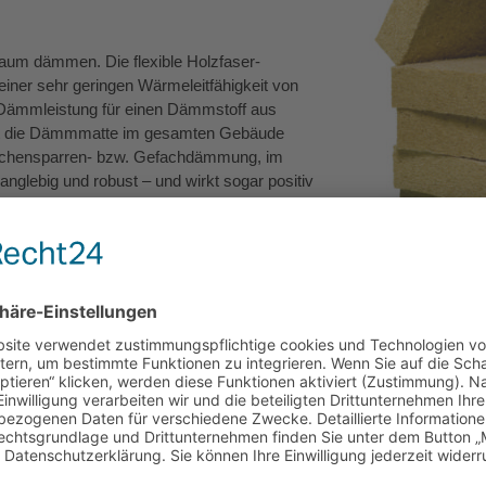
raum dämmen. Die flexible Holzfaser-
iner sehr geringen Wärmeleitfähigkeit von
 Dämmleistung für einen Dämmstoff aus
 ist die Dämmmatte im gesamten Gebäude
wischensparren- bzw. Gefachdämmung, im
nglebig und robust – und wirkt sogar positiv
 bauphysikalischen Eigenschaften wie
Ökologische Holz
truktion bleibt trocken und geschützt, das
Däm
manch konventionelle Dämmstoffe erweist sich
und formstabil. Weitere Informationen finden Sie online unter
www.st
der Rohstoff für die Holzfaser aus verantwortungsvoller Forstwirt