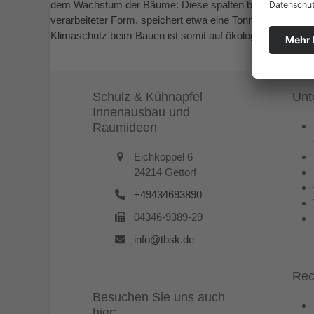
dem Wachstum der Bäume: Diese spalten bei der Fotosynth
verarbeiteter Form, speichert etwa eine Tonne des klima
Klimaschutz beim Bauen ist somit auf ökologische und na
Schulz & Kühnapfel
Unt
Innenausbau und
Raumideen
Eichkoppel 6
24214 Gettorf
+49434693890
04346-9389-29
info@tbsk.de
Rec
Besuchen Sie uns auch
hier: