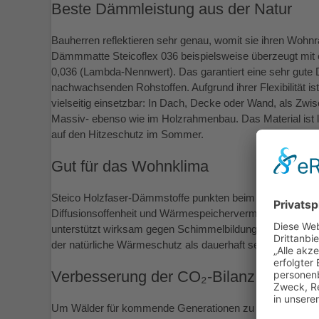
Beste Dämmleistung aus der Natur
Bauherren reflektieren sehr genau, womit sie ihren Wohn
Dämmmatte Steicoflex 036 beispielsweise überzeugt mit e
0,036 (Lambda-Nennwert). Das garantiert eine sehr gute
nachwachsenden Rohstoffen. Aufgrund ihrer Flexibilität
vielseitig einsetzbar: In Dach, Decke oder Wand, als Z
Massiv- ebenso wie im Holzrahmenbau. Das Material ist la
auf den Hitzeschutz im Sommer.
Gut für das Wohnklima
Steico Holzfaser-Dämmstoffe punkten beim Bauherrn mit
Diffusionsoffenheit und Wärmespeichervermögen. Die Kons
unterstützt wirksam gegen Schimmelbildung. Anders als 
der natürliche Wärmeschutz als dauerhaft setzungssicher 
Verbesserung der CO₂-Bilanz
Um Wälder für kommende Generationen zu erhalten, kommt 